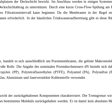
platzen der Deckschicht bewirkt. Im Anschluss werden in einigen Systeme
kschichtabtrag zu unterstützen. Durch eine kurze Cross-Flow-Spülung am 
es Filtrationsintervall kann beginnen. Da die Membranen in der Regel nic
en erforderlich. In der häuslichen Trinkwasseraufbereitung gibt es diese 
n, handelt es sich ausschließlich um Porenmembranen, die gelöste Makromolek
große Rolle. Die Angabe des nominalen Porendurchmessers dN bezieht sich da
ropylen (PP), Polytetrafluorethylen (PTFE), Polyamid (PA), Polysulfon 
 Glas, Aluminium und faserverstärkte Kohlenstoffe verwendet.
icht der zurückgehaltenen Komponenten charakterisiert. Die Trenngrenze wir
bestimmten Moleküls zurückgehalten werden. Er ist damit kein absolutes Maß