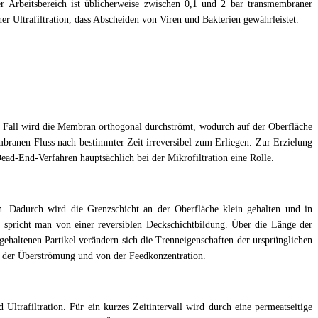
r Arbeitsbereich ist üblicherweise zwischen 0,1 und 2 bar transmembraner
ner Ultrafiltration, dass Abscheiden von Viren und Bakterien gewährleistet.
n Fall wird die Membran orthogonal durchströmt, wodurch auf der Oberfläche
embranen Fluss nach bestimmter Zeit irreversibel zum Erliegen. Zur Erzielung
ead-End-Verfahren hauptsächlich bei der Mikrofiltration eine Rolle.
n. Dadurch wird die Grenzschicht an der Oberfläche klein gehalten und in
 spricht man von einer reversiblen Deckschichtbildung. Über die Länge der
haltenen Partikel verändern sich die Trenneigenschaften der ursprünglichen
he der Überströmung und von der Feedkonzentration.
trafiltration. Für ein kurzes Zeitintervall wird durch eine permeatseitige