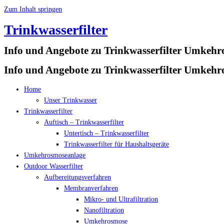
Zum Inhalt springen
Trinkwasserfilter
Info und Angebote zu Trinkwasserfilter Umkehr
Info und Angebote zu Trinkwasserfilter Umkehr
Home
Unser Trinkwasser
Trinkwasserfilter
Auftisch – Trinkwasserfilter
Untertisch – Trinkwasserfilter
Trinkwasserfilter für Haushaltsgeräte
Umkehrosmoseanlage
Outdoor Wasserfilter
Aufbereitungsverfahren
Membranverfahren
Mikro- und Ultrafiltration
Nanofiltration
Umkehrosmose