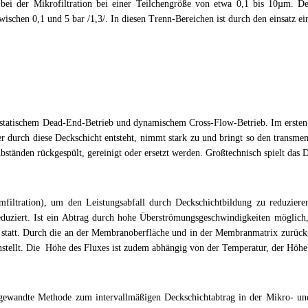
 bei der Mikrofiltration bei einer Teilchengröße von etwa 0,1 bis 10µm. De
zwischen 0,1 und 5 bar /1,3/. In diesen Trenn-Bereichen ist durch den einsatz ei
en statischem Dead-End-Betrieb und dynamischem Cross-Flow-Betrieb. Im erste
 der durch diese Deckschicht entsteht, nimmt stark zu und bringt so den transm
ständen rückgespült, gereinigt oder ersetzt werden. Großtechnisch spielt das D
filtration), um den Leistungsabfall durch Deckschichtbildung zu reduziere
eduziert. Ist ein Abtrag durch hohe Überströmungsgeschwindigkeiten möglich,
tatt. Durch die an der Membranoberfläche und in der Membranmatrix zurückge
einstellt. Die Höhe des Fluxes ist zudem abhängig von der Temperatur, der Hö
gewandte Methode zum intervallmäßigen Deckschichtabtrag in der Mikro- und Ul