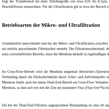
liegt der Trennbereich bei einer Teilchengröße von etwa 0,01 bis 0,1µm,
Druckdifferenz einzuordnen. Für die Ultrafiltration gilt in etwa der Bereich 
Betriebsarten der Mikro- und Ultrafiltration
Grundsätzlich unterscheidet man bei der Mikro- und Ultrafiltration zwisch
ein zeitlich anwachsender Filterkuchen entsteht. Der Filtrationswiderstand,
eines wirtschaftlichen Betriebs, muss die Membran deshalb in regelmäßigen Ab
Im Cross-Flow-Betrieb wird die Membran tangential überströmt (Querstrom
Verbindung damit die Deckschichtdicke durch Scher- und Auftriebskräfte r
Membran findet auch bei einem Dead-End-Betrieb ein Cross-Flow-Verhalten s
Membran, so dass sich erst mit der Zeit ein stationärer Flux (Flux=l/m²*h) 
Die bei der Dead-End-Filtration angesprochene Rückspülung ist eine oft an